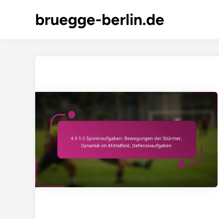
Skip
bruegge-berlin.de
to
content