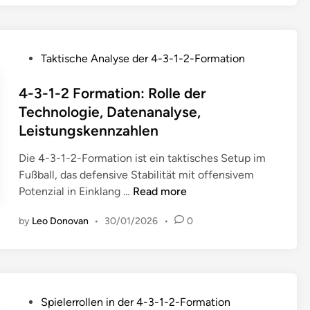
1
-
2
P
Taktische Analyse der 4-3-1-2-Formation
S
o
p
s
4-3-1-2 Formation: Rolle der
i
t
Technologie, Datenanalyse,
e
e
Leistungskennzahlen
l
d
e
i
Die 4-3-1-2-Formation ist ein taktisches Setup im
r
n
Fußball, das defensive Stabilität mit offensivem
a
4
Potenzial in Einklang …
Read more
u
-
f
by
Leo Donovan
•
30/01/2026
•
0
3
g
-
a
1
b
-
e
2
n
P
Spielerrollen in der 4-3-1-2-Formation
F