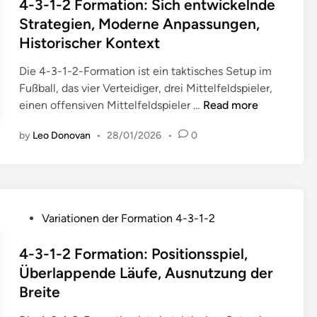
s
4-3-1-2 Formation: Sich entwickelnde
n
w
r
-
e
t
i
Strategien, Moderne Anpassungen,
a
m
T
d
e
m
Historischer Kontext
l
a
o
e
d
S
t
t
r
r
i
p
Die 4-3-1-2-Formation ist ein taktisches Setup im
u
i
w
I
n
i
Fußball, das vier Verteidiger, drei Mittelfeldspieler,
n
o
a
n
4
e
einen offensiven Mittelfeldspieler …
Read more
g
n
r
t
-
l
,
:
t
e
by
Leo Donovan
•
28/01/2026
•
0
3
,
V
H
g
-
P
e
y
r
1
o
r
b
a
-
s
l
r
t
2
i
e
i
P
Variationen der Formation 4-3-1-2
i
F
t
t
d
o
o
o
i
z
s
s
4-3-1-2 Formation: Positionsspiel,
n
r
o
u
y
t
Überlappende Läufe, Ausnutzung der
v
m
n
n
s
e
o
Breite
a
s
g
t
d
n
t
w
s
e