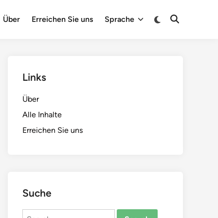
Switch
Über
Erreichen Sie uns
Sprache
Open
to
Search
dark
mode
Links
Über
Alle Inhalte
Erreichen Sie uns
Suche
Search