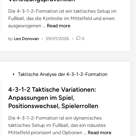
e
d
e
e
c
i
r
Die 4-3-1-2-Formation ist ein taktisches Setup im
r
h
n
,
Fußball, das die Kontrolle im Mittelfeld und einen
r
n
D
4
ausgewogenen …
Read more
o
o
y
-
l
l
by
Leo Donovan
•
29/01/2026
•
0
n
3
l
o
a
-
e
g
m
1
n
i
i
-
:
e
k
2
D
P
,
Taktische Analyse der 4-3-1-2-Formation
i
F
i
o
D
m
o
e
s
4-3-1-2 Taktische Variationen:
a
M
r
R
t
t
Anpassungen im Spiel,
i
m
o
e
e
Positionswechsel, Spielerrollen
t
a
l
d
n
t
t
l
i
a
Die 4-3-1-2-Formation ist ein dynamisches
e
i
e
n
n
taktisches Setup im Fußball, das ein robustes
l
o
d
a
4
Mittelfeld priorisiert und Optionen …
Read more
f
n