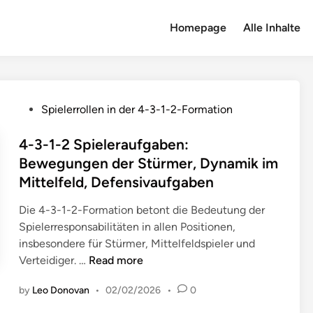
Homepage
Alle Inhalte
P
Spielerrollen in der 4-3-1-2-Formation
o
s
4-3-1-2 Spieleraufgaben:
t
Bewegungen der Stürmer, Dynamik im
e
Mittelfeld, Defensivaufgaben
d
i
Die 4-3-1-2-Formation betont die Bedeutung der
n
Spielerresponsabilitäten in allen Positionen,
insbesondere für Stürmer, Mittelfeldspieler und
4
Verteidiger. …
Read more
-
by
Leo Donovan
•
02/02/2026
•
0
3
-