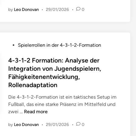
e
l
-
e
:
s
by
Leo Donovan
•
29/01/2026
•
0
y
3
l
A
T
s
-
d
n
o
e
1
,
a
r
,
-
D
l
w
L
2
e
y
P
a
Spielerrollen in der 4-3-1-2-Formation
e
T
f
s
o
r
i
a
e
e
s
4-3-1-2 Formation: Analyse der
t
s
k
n
d
t
s
Integration von Jugendspielern,
t
t
s
e
e
i
Fähigkeitenentwicklung,
u
i
i
r
d
m
n
s
Rollenadaptation
v
S
i
A
g
c
a
p
n
u
Die 4-3-1-2-Formation ist ein taktisches Setup im
s
h
u
i
f
Fußball, das eine starke Präsenz im Mittelfeld und
k
e
f
e
b
4
zwei …
Read more
e
V
g
l
a
-
n
a
a
e
by
Leo Donovan
•
u
29/01/2026
•
0
3
n
r
b
r
,
-
z
i