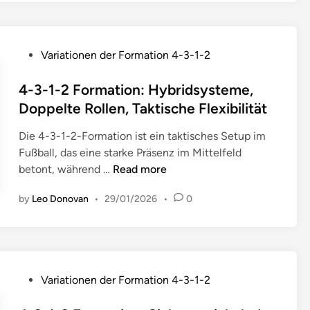
e
f
V
1
a
a
n
i
e
-
h
t
t
r
2
l
i
n
P
Variationen der Formation 4-3-1-2
t
F
e
o
e
o
e
o
n
n
s
s
4-3-1-2 Formation: Hybridsysteme,
i
r
e
s
t
Doppelte Rollen, Taktische Flexibilität
l
m
n
,
e
u
a
:
A
Die 4-3-1-2-Formation ist ein taktisches Setup im
d
n
t
A
u
Fußball, das eine starke Präsenz im Mittelfeld
i
g
i
n
s
4
betont, während …
Read more
n
u
o
p
d
-
n
n
a
by
Leo Donovan
•
29/01/2026
•
0
a
3
d
:
s
u
-
L
A
s
e
1
i
n
u
r
-
b
a
n
v
2
e
l
P
g
Variationen der Formation 4-3-1-2
e
F
r
y
o
e
r
o
o
s