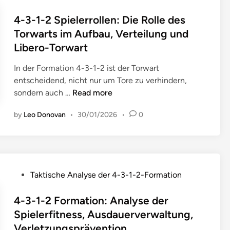
:
o
o
B
s
4-3-1-2 Spielerrollen: Die Rolle des
r
e
t
Torwarts im Aufbau, Verteilung und
m
w
e
Libero-Torwart
a
e
d
t
g
i
In der Formation 4-3-1-2 ist der Torwart
i
u
n
entscheidend, nicht nur um Tore zu verhindern,
o
n
4
sondern auch …
Read more
n
g
-
:
e
by
Leo Donovan
•
30/01/2026
•
0
3
R
n
-
o
d
1
l
e
-
l
r
2
e
P
S
Taktische Analyse der 4-3-1-2-Formation
S
d
o
t
p
e
s
4-3-1-2 Formation: Analyse der
ü
i
r
t
r
Spielerfitness, Ausdauerverwaltung,
e
T
e
m
Verletzungsprävention
l