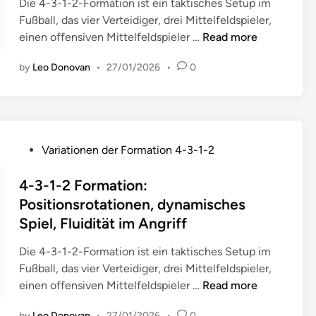
i
Die 4-3-1-2-Formation ist ein taktisches Setup im
J
i
e
p
m
n
Fußball, das vier Verteidiger, drei Mittelfeldspieler,
u
o
c
r
e
4
einen offensiven Mittelfeldspieler …
Read more
g
n
h
ä
,
-
e
:
s
v
D
by
Leo Donovan
•
27/01/2026
•
0
3
n
S
e
e
o
-
d
i
l
n
p
1
s
c
,
t
p
-
p
h
S
i
e
2
i
e
p
P
o
l
Variationen der Formation 4-3-1-2
F
e
n
i
o
n
t
o
l
t
e
s
4-3-1-2 Formation:
e
r
e
w
l
t
R
Positionsrotationen, dynamisches
m
r
i
e
e
o
Spiel, Fluidität im Angriff
a
n
c
r
d
l
t
,
k
r
i
l
Die 4-3-1-2-Formation ist ein taktisches Setup im
i
F
e
o
n
e
Fußball, das vier Verteidiger, drei Mittelfeldspieler,
o
ä
l
l
n
4
einen offensiven Mittelfeldspieler …
Read more
n
h
n
l
,
-
:
i
d
e
by
Leo Donovan
•
27/01/2026
•
0